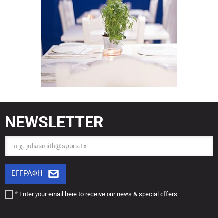
NEWSLETTER
Email
ΕΓΓΡΑΦΗ
Enter your email here to receive our
news & special offers